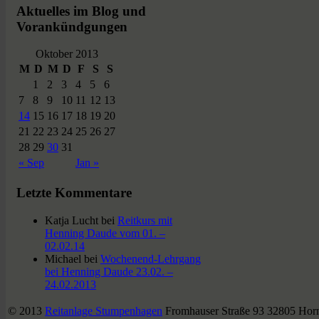
Aktuelles im Blog und
Vorankündgungen
Oktober 2013
M
D
M
D
F
S
S
1
2
3
4
5
6
7
8
9
10
11
12
13
14
15
16
17
18
19
20
21
22
23
24
25
26
27
28
29
30
31
« Sep
Jan »
Letzte Kommentare
Katja Lucht
bei
Reitkurs mit
Henning Daude vom 01. –
02.02.14
Michael
bei
Wochenend-Lehrgang
bei Henning Daude 23.02. –
24.02.2013
© 2013
Reitanlage Stumpenhagen
Fromhauser Straße 93 32805 Hor