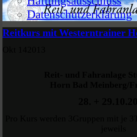
Haftungsausschluss
Datenschutzerklärung
Reitkurs mit Westerntrainer 
Okt
14
2013
Reit- und Fahranlage 
Horn Bad Meinberg/F
28. + 29.10.2
Pro Kurs werden 3Gruppen mit je 3T
jeweils