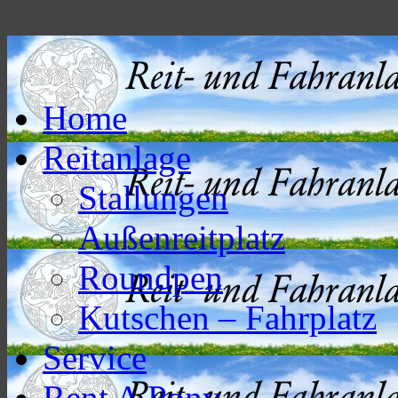
Home
Reitanlage
Stallungen
Außenreitplatz
Roundpen
Kutschen – Fahrplatz
Service
Rent A Pony