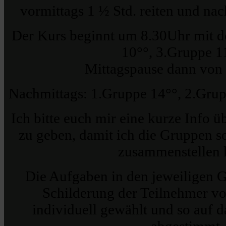
vormittags 1 ½ Std. reiten und nac
Der Kurs beginnt um 8.30Uhr mit d
10°°, 3.Gruppe 1
Mittagspause dann von 
Nachmittags: 1.Gruppe 14°°, 2.Grup
Ich bitte euch mir eine kurze Info ü
zu geben, damit ich die Gruppen s
zusammenstellen 
Die Aufgaben in den jeweiligen 
Schilderung der Teilnehmer 
individuell gewählt und so auf d
abgestimmt.