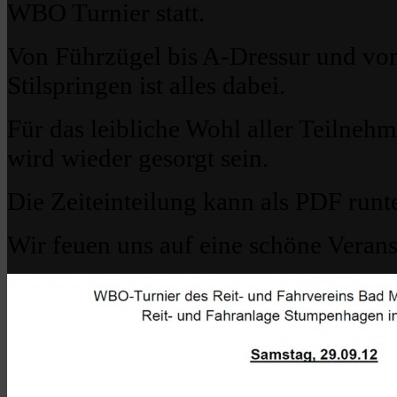
WBO Turnier statt.
Von Führzügel bis A-Dressur und von 
Stilspringen ist alles dabei.
Für das leibliche Wohl aller Teilneh
wird wieder gesorgt sein.
Die Zeiteinteilung kann als PDF runt
Wir feuen uns auf eine schöne Verans