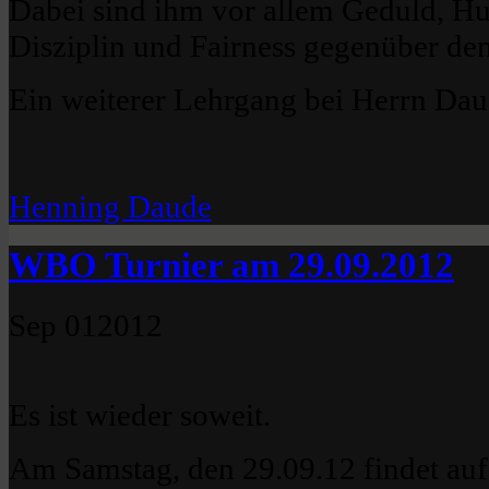
Dabei sind ihm vor allem Geduld, H
Disziplin und Fairness gegenüber de
Ein weiterer Lehrgang bei Herrn Daud
Henning Daude
WBO Turnier am 29.09.2012
Sep
01
2012
Es ist wieder soweit.
Am Samstag, den 29.09.12 findet auf