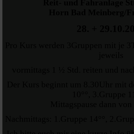
Reit- und Fahranlage 
Horn Bad Meinberg/F
28. + 29.10.2
Pro Kurs werden 3Gruppen mit je 3T
jeweils
vormittags 1 ½ Std. reiten und nac
Der Kurs beginnt um 8.30Uhr mit d
10°°, 3.Gruppe 1
Mittagspause dann von 
Nachmittags: 1.Gruppe 14°°, 2.Grup
Ich bitte euch mir eine kurze Info ü