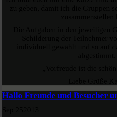
zu geben, damit ich die Gruppen s
zusammenstellen 
Die Aufgaben in den jeweiligen 
Schilderung der Teilnehmer 
individuell gewählt und so auf d
abgestimmt.
„Vorfreude ist die schö
Liebe Grüße Ka
Hallo Freunde und Besucher un
Sep
25
2013