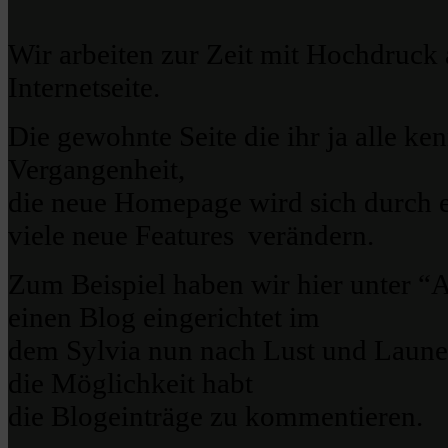
Wir arbeiten zur Zeit mit Hochdruck
Internetseite.
Die gewohnte Seite die ihr ja alle ken
Vergangenheit,
die neue Homepage wird sich durch 
viele neue Features verändern.
Zum Beispiel haben wir hier unte
einen Blog eingerichtet im
dem Sylvia nun nach Lust und Laune
die Möglichkeit habt
die Blogeinträge zu kommentieren.