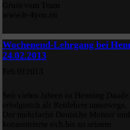
Gruss vom Team
www.it-4you.eu
Wochenend-Lehrgang bei Henn
24.02.2013
Feb
01
2013
Seit vielen Jahren ist Henning Daude
erfolgreich als Reitlehrer unterwegs.
Der mehrfache Deutsche Meister und
konzentrierte sich bis zu seinem