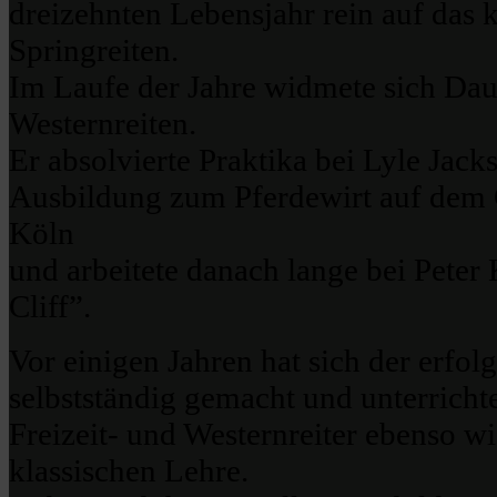
dreizehnten Lebensjahr rein auf das 
Springreiten.
Im Laufe der Jahre widmete sich D
Westernreiten.
Er absolvierte Praktika bei Lyle Jack
Ausbildung zum Pferdewirt auf dem 
Köln
und arbeitete danach lange bei Peter
Cliff”.
Vor einigen Jahren hat sich der erfolg
selbstständig gemacht und unterricht
Freizeit- und Westernreiter ebenso w
klassischen Lehre.