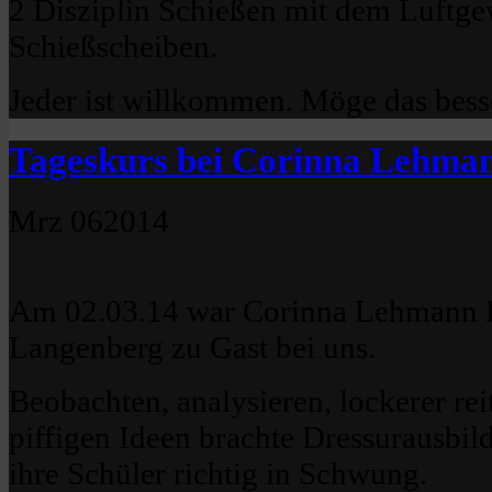
2 Disziplin Schießen mit dem Luftge
Schießscheiben.
Jeder ist willkommen. Möge das bes
Tageskurs bei Corinna Lehman
Mrz
06
2014
Am 02.03.14 war Corinna Lehmann D
Langenberg zu Gast bei uns.
Beobachten, analysieren, lockerer rei
piffigen Ideen brachte Dressurausbi
ihre Schüler richtig in Schwung.