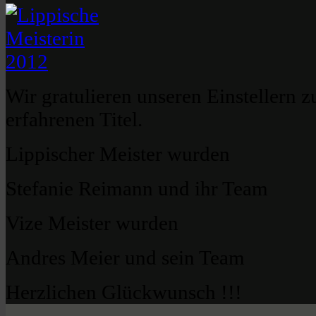
Wir gratulieren unseren Einstellern 
erfahrenen Titel.
Lippischer Meister wurden
Stefanie Reimann und ihr Team
Vize Meister wurden
Andres Meier und sein Team
Herzlichen Glückwunsch !!!