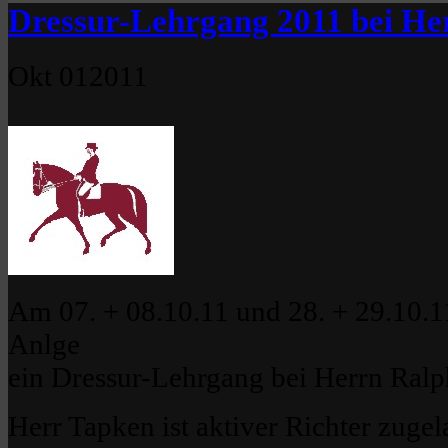
Dressur-Lehrgang 2011 bei He
Okt
01
2011
Am 07. + 08.10.11 und 28. + 29.10.11
Anlge
ein Dressur-Lehrgang bei Herrn Ralph
Herr Tapken ist aktiver Richter zugel