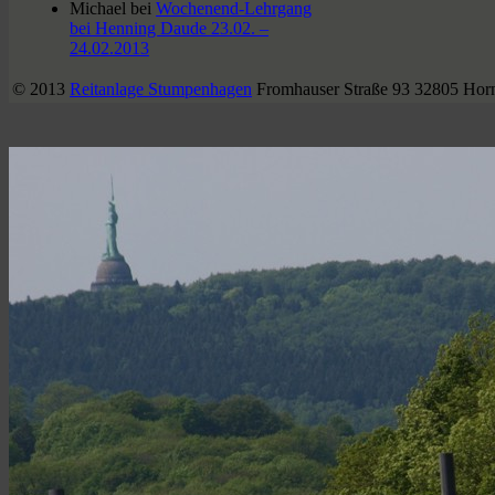
Michael
bei
Wochenend-Lehrgang
bei Henning Daude 23.02. –
24.02.2013
© 2013
Reitanlage Stumpenhagen
Fromhauser Straße 93 32805 Hor