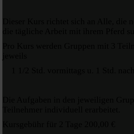
Dieser Kurs richtet sich an Alle, die 
die tägliche Arbeit mit ihrem Pferd s
Pro Kurs werden Gruppen mit 3 Teiln
jeweils
1 1/2 Std. vormittags u. 1 Std. nach
Die Aufgaben in den jeweiligen Grup
Teilnehmer individuell erarbeitet.
Kursgebühr für 2 Tage 200,00 €