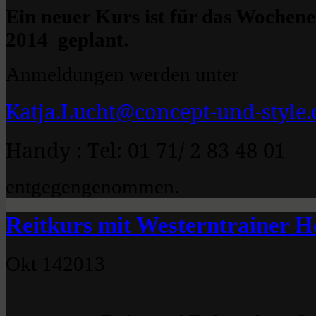
Ein neuer Kurs ist für das Wochen
2014 geplant.
Anmeldungen werden unter
Katja.Lucht@concept-und-style.
Handy : Tel: 01 71/ 2 83 48 01
entgegengenommen.
Reitkurs mit Westerntrainer 
Okt
14
2013