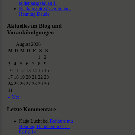
leider ausgefallen!!!
Reitkurs mit Westerntrainer
Henning Daude
Aktuelles im Blog und
Vorankündgungen
August 2026
M
D
M
D
F
S
S
1
2
3
4
5
6
7
8
9
10
11
12
13
14
15
16
17
18
19
20
21
22
23
24
25
26
27
28
29
30
31
« Mrz
Letzte Kommentare
Katja Lucht
bei
Reitkurs mit
Henning Daude vom 01. –
02.02.14