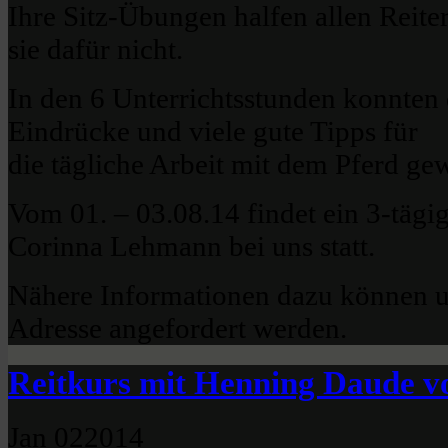
Ihre Sitz-Übungen halfen allen Reite
sie dafür nicht.
In den 6 Unterrichtsstunden konnten 
Eindrücke und viele gute Tipps für
die tägliche Arbeit mit dem Pferd ge
Vom 01. – 03.08.14 findet ein 3-tägi
Corinna Lehmann bei uns statt.
Nähere Informationen dazu können u
Adresse angefordert werden.
Reitkurs mit Henning Daude vo
Jan
02
2014