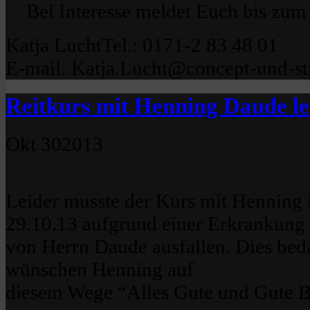
Bei Interesse meldet Euch bis zum
Katja LuchtTel.: 0171-2 83 48 01
E-mail: Katja.Lucht@concept-und-st
Reitkurs mit Henning Daude lei
Okt
30
2013
Leider musste der Kurs mit Henning
29.10.13 aufgrund einer Erkrankung
von Herrn Daude ausfallen. Dies beda
wünschen Henning auf
diesem Wege “Alles Gute und Gute B