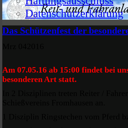
Haftungsausschluss
Datenschutzerklärung
Das Schützenfest der besonder
Mrz
04
2016
Am 07.05.16 ab 15:00 findet bei un
besonderen Art statt.
In 2 Disziplinen treten Reiter / Fahr
Schießvereins Fromhausen an.
1 Disziplin Ringstechen vom Pferd b