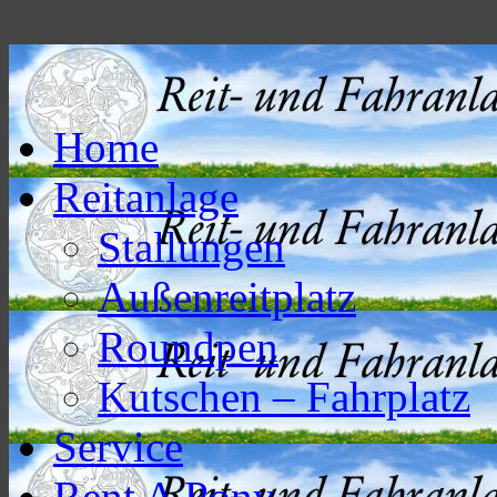
Home
Reitanlage
Stallungen
Außenreitplatz
Roundpen
Kutschen – Fahrplatz
Service
Rent A Pony