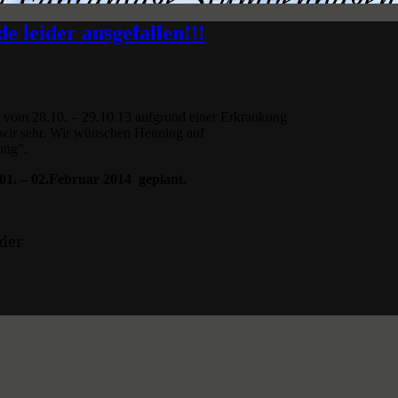
 leider ausgefallen!!!
 vom 28.10. – 29.10.13 aufgrund einer Erkrankung
 wir sehr. Wir wünschen Henning auf
ung”.
01. – 02.Februar 2014 geplant.
der