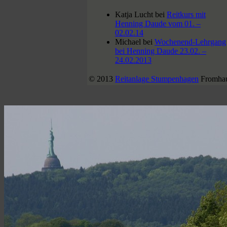
Katja Lucht
bei
Reitkurs mit
Henning Daude vom 01. –
02.02.14
Michael
bei
Wochenend-Lehrgang
bei Henning Daude 23.02. –
24.02.2013
© 2013
Reitanlage Stumpenhagen
Fromhau