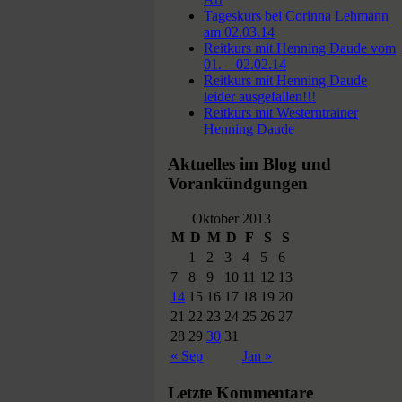
Tageskurs bei Corinna Lehmann
am 02.03.14
Reitkurs mit Henning Daude vom
01. – 02.02.14
Reitkurs mit Henning Daude
leider ausgefallen!!!
Reitkurs mit Westerntrainer
Henning Daude
Aktuelles im Blog und
Vorankündgungen
Oktober 2013
M
D
M
D
F
S
S
1
2
3
4
5
6
7
8
9
10
11
12
13
14
15
16
17
18
19
20
21
22
23
24
25
26
27
28
29
30
31
« Sep
Jan »
Letzte Kommentare