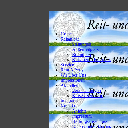
Home
Reitanlage
Stallungen
Außenreitplatz
Roundpen
Kutschen – Fahrplatz
Service
Rent A Pony
Wir Über Uns
Impressionen
Aktuelles
Veranstaltungen
Kurse / Seminare
Intagram
Kontakt
Anfahrt
Impressum
Haftungsausschluss
Datenschutzerklärung