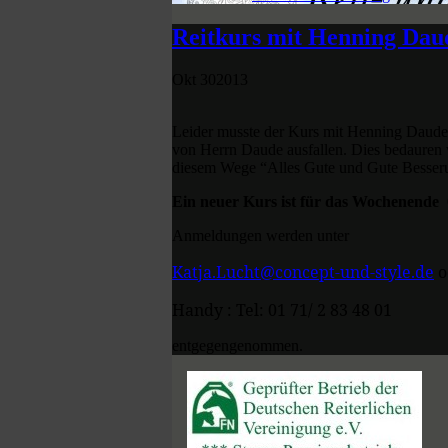
Reitkurs mit Henning Daude
Okt
30
2013
Leider musste der Kurs mit Henning Daude
von Herrn Daude ausfallen. Dies bedauren
diesem Wege “Alles Gute und Gute Besser
Ein neuer Kurs ist für das Wochenende 
Anmeldungen werden unter
Katja.Lucht@concept-und-style.de
o
Handy : Tel: 01 71/ 2 83 48 01
entgegengenommen.