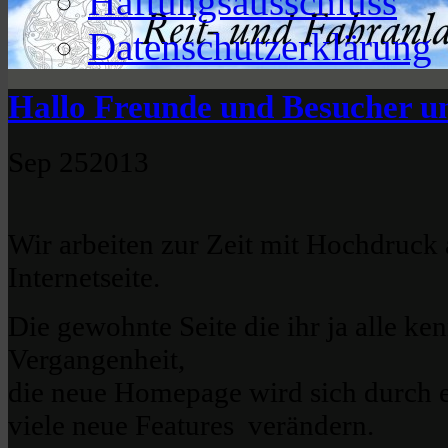
Haftungsausschluss
Datenschutzerklärung
Hallo Freunde und Besucher un
Sep
25
2013
Wir arbeiten zur Zeit mit Hochdruck
Internetseite.
Die gewohnte Seite die ihr ja alle ken
Vergangenheit,
die neue Homepage wird sich durch 
viele neue Features verändern.