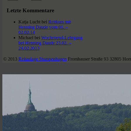
Letzte Kommentare
Katja Lucht
bei
Reitkurs mit
Henning Daude vom 01. –
02.02.14
Michael
bei
Wochenend-Lehrgang
bei Henning Daude 23.02. –
24.02.2013
© 2013
Reitanlage Stumpenhagen
Fromhauser Straße 93 32805 Hor