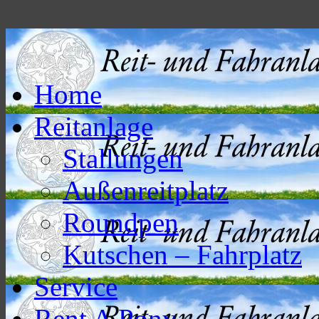
Home
Reitanlage
Stallungen
Außenreitplatz
Roundpen
Kutschen – Fahrplatz
Service
Rent A Pony