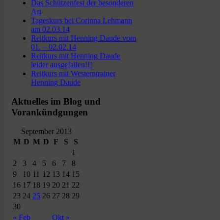
Das Schützenfest der besonderen
Art
Tageskurs bei Corinna Lehmann
am 02.03.14
Reitkurs mit Henning Daude vom
01. – 02.02.14
Reitkurs mit Henning Daude
leider ausgefallen!!!
Reitkurs mit Westerntrainer
Henning Daude
Aktuelles im Blog und
Vorankündgungen
September 2013
M
D
M
D
F
S
S
1
2
3
4
5
6
7
8
9
10
11
12
13
14
15
16
17
18
19
20
21
22
23
24
25
26
27
28
29
30
« Feb
Okt »