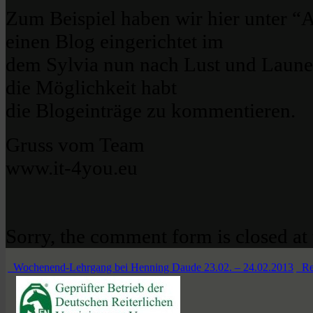
Zum Beispiel haben wir hier unte
einen Blog eingerichtet im
dem Sylvia nun nach Lust und Laune
die Möglichkeit habt
die Blogeinträge zu kommentieren.
Gruss vom Team
www.it-4you.eu
Sorry, the comment form is closed at 
Wochenend-Lehrgang bei Henning Daude 23.02. – 24.02.2013
Re