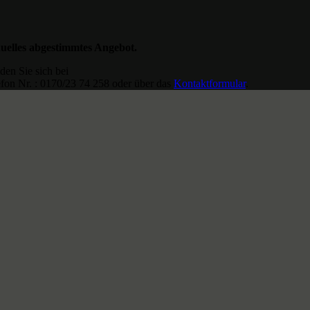
duelles abgestimmtes Angebot.
den Sie sich bei
fon Nr. : 0170/23 74 258 oder über das
Kontaktformular
.