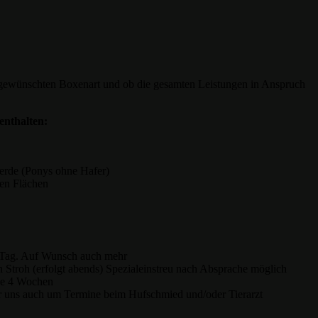
r gewünschten Boxenart und ob die gesamten Leistungen in Anspruch
enthalten:
ferde (Ponys ohne Hafer)
nen Flächen
m Tag. Auf Wunsch auch mehr
n Stroh (erfolgt abends) Spezialeinstreu nach Absprache möglich
le 4 Wochen
 uns auch um Termine beim Hufschmied und/oder Tierarzt