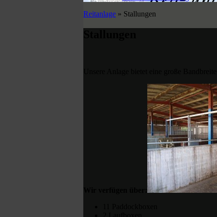
Reitanlage
» Stallungen
Stallungen
Unsere Anlage bietet eine große Bandbreit
Wir verfügen über:
11 Paddockboxen
2 Laufboxen