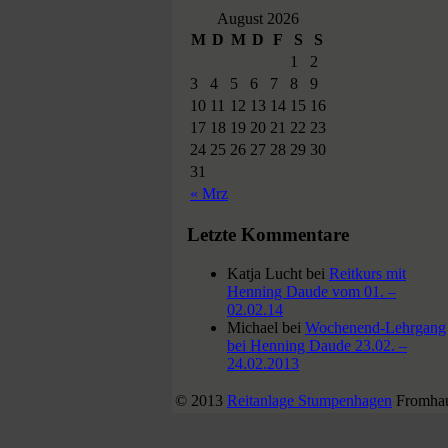
August 2026
M
D
M
D
F
S
S
1
2
3
4
5
6
7
8
9
10
11
12
13
14
15
16
17
18
19
20
21
22
23
24
25
26
27
28
29
30
31
« Mrz
Letzte Kommentare
Katja Lucht
bei
Reitkurs mit
Henning Daude vom 01. –
02.02.14
Michael
bei
Wochenend-Lehrgang
bei Henning Daude 23.02. –
24.02.2013
© 2013
Reitanlage Stumpenhagen
Fromhau