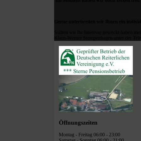
Im Moment haben wir noch Boxen frei.
Gerne unterbreiten wir Ihnen ein indivi
Sollten wir Ihr Interesse geweckt haben mel
Klaus-Werner Stumpenhagen unter der Tele
Öffnungszeiten
Montag - Freitag 06:00 - 23:00
Samstag - Sonntag 06:00 - 21:00