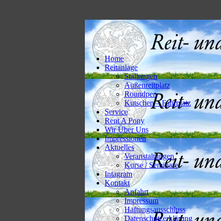
Home
Reitanlage
Stallungen
Außenreitplatz
Roundpen
Kutschen – Fahrplatz
Service
Rent A Pony
Wir Über Uns
Impressionen
Aktuelles
Veranstaltungen
Kurse / Seminare
Intagram
Kontakt
Anfahrt
Impressum
Haftungsausschluss
Datenschutzerklärung