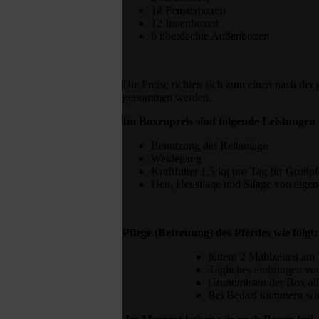
14 Fensterboxen
12 Innenboxen
6 überdachte Außenboxen
Die Preise richten sich zum einen nach de
genommen werden.
Im Boxenpreis sind folgende Leistungen 
Benutzung der Reitanlage
Weidegang
Kraftfutter 1,5 kg pro Tag für Großp
Heu, Heusilage und Silage von eige
Pflege (Betreuung) des Pferdes wie folgt:
füttern 2 Mahlzeiten a
Tägliches einbringen vo
Grundmisten der Box al
Bei Bedarf kümmern wir