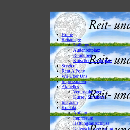
Home
Reitanlage
Stallungen
Außenreitplatz
Roundpen
Kutschen – Fahrplatz
Service
Rent A Pony
Wir Über Uns
Impressionen
Aktuelles
Veranstaltungen
Kurse / Seminare
Intagram
Kontakt
Anfahrt
Impressum
Haftungsausschluss
Datenschutzerklärung