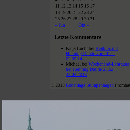
11
12
13
14
15
16
17
18
19
20
21
22
23
24
25
26
27
28
29
30
31
« Jun
Okt »
Letzte Kommentare
Katja Lucht
bei
Reitkurs mit
Henning Daude vom 01. –
02.02.14
Michael
bei
Wochenend-Lehrgang
bei Henning Daude 23.02. –
24.02.2013
© 2013
Reitanlage Stumpenhagen
Fromhau