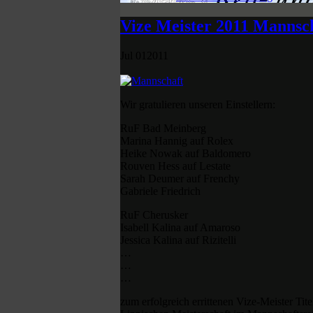
Vize Meister 2011 Mannsch
Jul
01
2011
Wir gratulieren unseren Einstellern:
RuF Bad Meinberg
Marina Hannig auf Rolex
Heike Nowak auf Baldomero
Rouven Hess auf Lestate
Sarah Deumer auf Frenchy
Gabriele Friedrich
RuF Cherusker
Isabell Kalina auf Amaroso
Jessica Kalina auf Rizitelli
…
…
…
zum erfolgreich errittenen Vize-Meister Tite