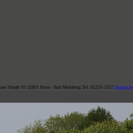
ser Straße 93 32805 Horn - Bad Meinberg Tel. 05235-3352
Design by