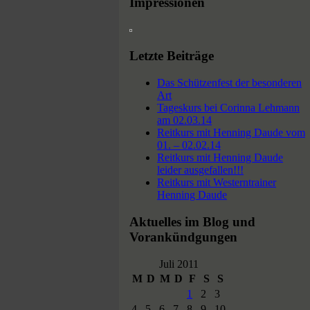
Impressionen
Letzte Beiträge
Das Schützenfest der besonderen
Art
Tageskurs bei Corinna Lehmann
am 02.03.14
Reitkurs mit Henning Daude vom
01. – 02.02.14
Reitkurs mit Henning Daude
leider ausgefallen!!!
Reitkurs mit Westerntrainer
Henning Daude
Aktuelles im Blog und
Vorankündgungen
Juli 2011
M
D
M
D
F
S
S
1
2
3
4
5
6
7
8
9
10