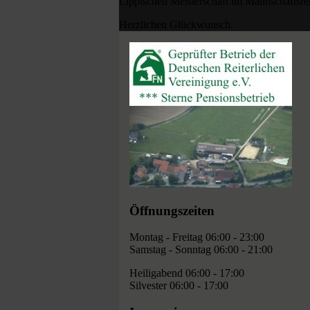
Lippischen Meisterschaft im Mannschaftsre
Herzlichen Glückwunsch.
Öffnungszeiten
Montag - Freitag 06:00 - 23:00
Samstag - Sonntag 06:00 - 21:00
Heiligabend 06:00 - 17:00
Silvester 06:00 - 17:00