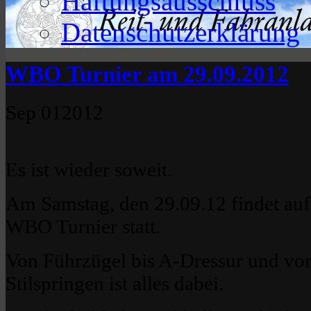
Haftungsausschluss
Datenschutzerklärung
WBO Turnier am 29.09.2012
Sep
01
2012
Es ist wieder soweit.
Am Samstag, den 29.09.12 findet auf
WBO Turnier statt.
Von Führzügel bis A-Dressur und von 
Stilspringen ist alles dabei.