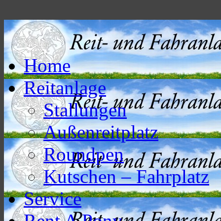
Home
Reitanlage
Stallungen
Außenreitplatz
Roundpen
Kutschen – Fahrplatz
Service
Rent A Pony