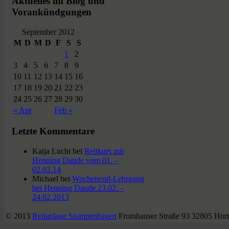
Aktuelles im Blog und
Vorankündgungen
September 2012
M
D
M
D
F
S
S
1
2
3
4
5
6
7
8
9
10
11
12
13
14
15
16
17
18
19
20
21
22
23
24
25
26
27
28
29
30
« Apr
Feb »
Letzte Kommentare
Katja Lucht
bei
Reitkurs mit
Henning Daude vom 01. –
02.02.14
Michael
bei
Wochenend-Lehrgang
bei Henning Daude 23.02. –
24.02.2013
© 2013
Reitanlage Stumpenhagen
Fromhauser Straße 93 32805 Hor