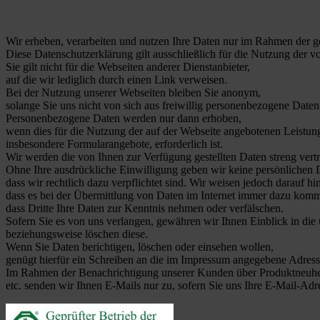
Wir erheben, verarbeiten und nutzen Ihre Daten nur im Rahmen der 
Diese Datenschutzerklärung gilt ausschließlich für die Nutzung der 
Sie gilt nicht für die Webseiten anderer Dienstanbieter,
auf die wir lediglich durch einen Link verweisen.
Bei der Nutzung unserer Webseiten bleiben Sie anonym,
solange Sie uns nicht von sich aus freiwillig personenbezogene Daten
Personenbezogene Daten werden nur dann erhoben,
wenn dies für die Nutzung der auf der Webseite angebotenen Leistun
insbesondere Formularangebote, erforderlich ist.
Wir werden die von Ihnen zur Verfügung gestellten Daten streng vert
Ohne Ihre ausdrückliche Einwilligung geben wir keine persönlichen Da
dass wir rechtlich dazu verpflichtet sind. Wir weisen jedoch darauf hin
dass es bei der Übermittlung von Daten im Internet immer dazu kom
dass Dritte Ihre Daten zur Kenntnis nehmen oder verfälschen.
Sofern Sie es von uns verlangen, gewähren wir Ihnen Einblick in die 
beziehungsweise löschen diese.
Wenn Sie Daten berichtigen, löschen oder einsehen wollen,
genügt hierfür ein Schreiben an die im Impressum angegebene Adress
Im Rahmen der Benachrichtigung unserer Kunden über Produktneuhe
etc. senden wir Ihnen E-Mails nur zu, sofern Sie uns Ihre E-Mail-Adr