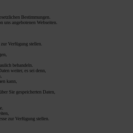
gesetzlichen Bestimmungen.
von uns angebotenen Webseiten.
 zur Verfügung stellen.
gen,
raulich behandeln.
ten weiter, es sei denn,
,
men kann,
über Sie gespeicherten Daten,
e.
iten,
esse zur Verfügung stellen.