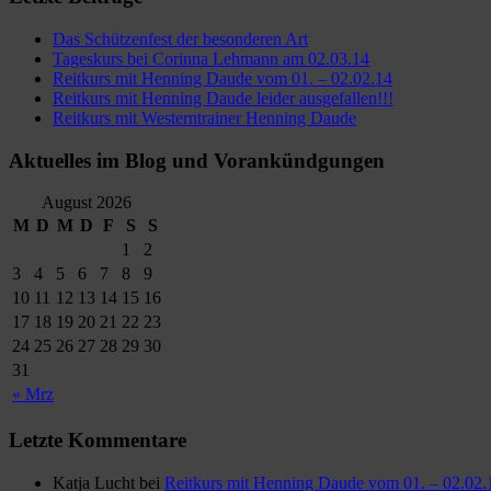
Das Schützenfest der besonderen Art
Tageskurs bei Corinna Lehmann am 02.03.14
Reitkurs mit Henning Daude vom 01. – 02.02.14
Reitkurs mit Henning Daude leider ausgefallen!!!
Reitkurs mit Westerntrainer Henning Daude
Aktuelles im Blog und Vorankündgungen
August 2026
M
D
M
D
F
S
S
1
2
3
4
5
6
7
8
9
10
11
12
13
14
15
16
17
18
19
20
21
22
23
24
25
26
27
28
29
30
31
« Mrz
Letzte Kommentare
Katja Lucht
bei
Reitkurs mit Henning Daude vom 01. – 02.02.