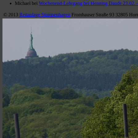
Michael
bei
Wochenend-Lehrgang bei Henning Daude 23.02. 
© 2013
Reitanlage Stumpenhagen
Fromhauser Straße 93 32805 Hor