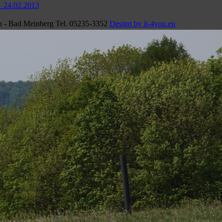
– 24.02.2013
n - Bad Meinberg Tel. 05235-3352
Design by it-4you.eu